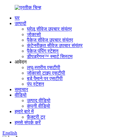
घर
उत्पादों
घरेलू सीवेज उपचार संयंत्र
जोकासो
पैकेज सीवेज उपचार संयंत्र
कंटेनरीकृत सीवेज उपचार संयंत्र
पैकेज पंपिंग स्टेशन
डीपड्रैगन™ स्मार्ट सिस्टम
आवेदन
लघु-स्तरीय एसटीपी
जोकासो टाइप एसटीपी
बड़े पैमाने पर एसटीपी
पंप स्टेशन
समाचार
वीडियो
उत्पाद वीडियो
कंपनी वीडियो
हमारे बारे में
फ़ैक्टरी टूर
हमसे संपर्क करें
English