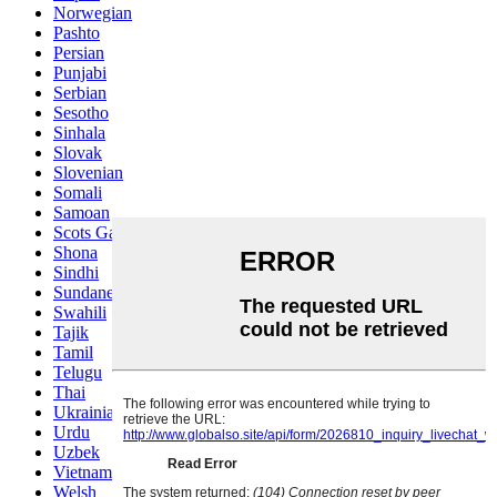
Norwegian
Pashto
Persian
Punjabi
Serbian
Sesotho
Sinhala
Slovak
Slovenian
Somali
Samoan
Scots Gaelic
Shona
Sindhi
Sundanese
Swahili
Tajik
Tamil
Telugu
Thai
Ukrainian
Urdu
Uzbek
Vietnamese
Welsh