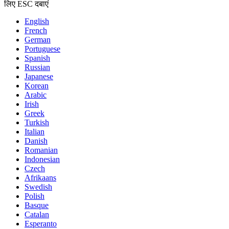
लिए ESC दबाएं
English
French
German
Portuguese
Spanish
Russian
Japanese
Korean
Arabic
Irish
Greek
Turkish
Italian
Danish
Romanian
Indonesian
Czech
Afrikaans
Swedish
Polish
Basque
Catalan
Esperanto