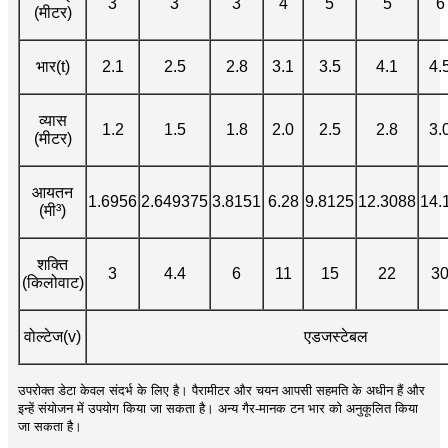
3
3
3
4
5
5
6
(मीटर)
भार(t)
2.1
2.5
2.8
3.1
3.5
4.1
4.
व्यास
1.2
1.5
1.8
2.0
2.5
2.8
3.
(मीटर)
आयतन
1.6956
2.649375
3.8151
6.28
9.8125
12.3088
14.
(मी³)
शक्ति
3
4.4
6
11
15
22
3
(किलोवाट)
वोल्टेज(v)
एडजस्टेबल
उपरोक्त डेटा केवल संदर्भ के लिए है। पैरामीटर और चयन आपसी सहमति के अधीन हैं और
इन्हें संयोजन में उपयोग किया जा सकता है। अन्य गैर-मानक टन भार को अनुकूलित किया
जा सकता है।