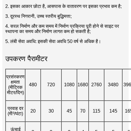
2. इसका आकार छोटा है, आसपास के वातावरण पर इसका प्रभाव कम है;
3. दूरस्थ निगरानी, ​​उच्च स्तरीय बुद्धिमत्ता;
4. सरल निर्माण और कम समय में निर्माण प्रक्रिया पूरी होने से साइट पर
स्थापना का समय और निर्माण लागत कम हो सकती है;
5. लंबी सेवा अवधि: इसकी सेवा अवधि 50 वर्ष से अधिक है।
उपकरण पैरामीटर
प्रसंस्करण
क्षमता
480
720
1080
1680
2760
3480
39
(मीट्रिक
मीटर/दिन)
प्रवाह दर
20
30
45
70
115
145
16
(मी³/घंटा)
ऊंचाई