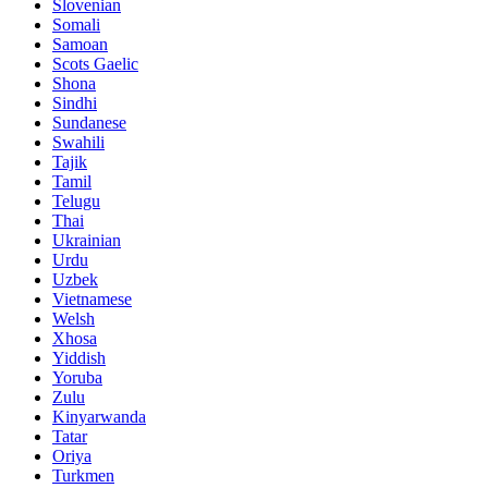
Slovenian
Somali
Samoan
Scots Gaelic
Shona
Sindhi
Sundanese
Swahili
Tajik
Tamil
Telugu
Thai
Ukrainian
Urdu
Uzbek
Vietnamese
Welsh
Xhosa
Yiddish
Yoruba
Zulu
Kinyarwanda
Tatar
Oriya
Turkmen