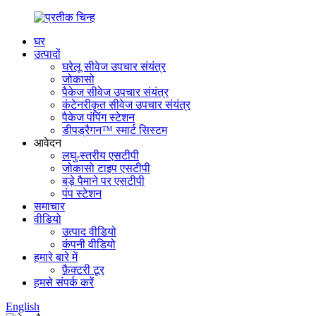
घर
उत्पादों
घरेलू सीवेज उपचार संयंत्र
जोकासो
पैकेज सीवेज उपचार संयंत्र
कंटेनरीकृत सीवेज उपचार संयंत्र
पैकेज पंपिंग स्टेशन
डीपड्रैगन™ स्मार्ट सिस्टम
आवेदन
लघु-स्तरीय एसटीपी
जोकासो टाइप एसटीपी
बड़े पैमाने पर एसटीपी
पंप स्टेशन
समाचार
वीडियो
उत्पाद वीडियो
कंपनी वीडियो
हमारे बारे में
फ़ैक्टरी टूर
हमसे संपर्क करें
English