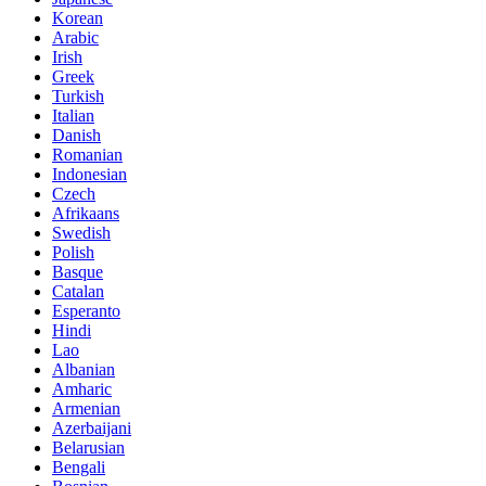
Korean
Arabic
Irish
Greek
Turkish
Italian
Danish
Romanian
Indonesian
Czech
Afrikaans
Swedish
Polish
Basque
Catalan
Esperanto
Hindi
Lao
Albanian
Amharic
Armenian
Azerbaijani
Belarusian
Bengali