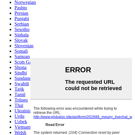
Norwegian
Pashto
Persian
Punjabi
Serbian
Sesotho
Sinhala
Slovak
Slovenian
Somali
Samoan
Scots Gaelic
Shona
Sindhi
Sundanese
Swahili
Tajik
Tamil
Telugu
Thai
Ukrainian
Urdu
Uzbek
Vietnamese
Welsh