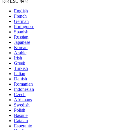
लिए ESC दबाएं
English
French
German
Portuguese
Spanish
Russian
Japanese
Korean
Arabic
Irish
Greek
Turkish
Italian
Danish
Romanian
Indonesian
Czech
Afrikaans
Swedish
Polish
Basque
Catalan
Esperanto