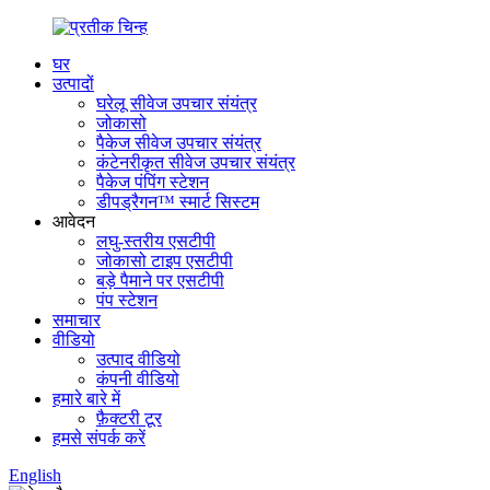
घर
उत्पादों
घरेलू सीवेज उपचार संयंत्र
जोकासो
पैकेज सीवेज उपचार संयंत्र
कंटेनरीकृत सीवेज उपचार संयंत्र
पैकेज पंपिंग स्टेशन
डीपड्रैगन™ स्मार्ट सिस्टम
आवेदन
लघु-स्तरीय एसटीपी
जोकासो टाइप एसटीपी
बड़े पैमाने पर एसटीपी
पंप स्टेशन
समाचार
वीडियो
उत्पाद वीडियो
कंपनी वीडियो
हमारे बारे में
फ़ैक्टरी टूर
हमसे संपर्क करें
English